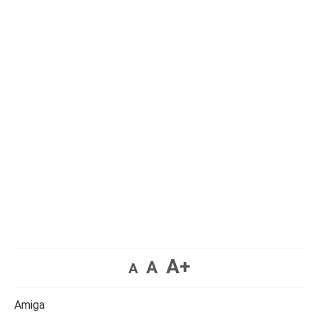
A+
A
A
Amiga