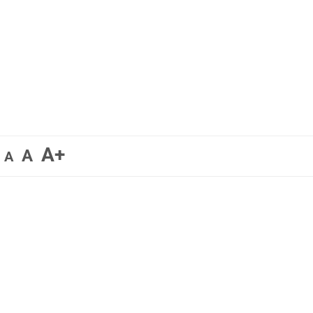
A+
A
A