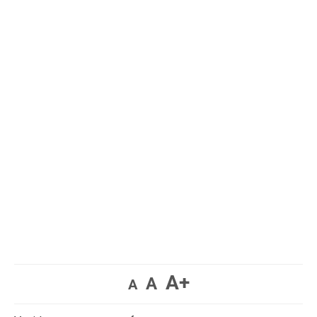
A+
A
A