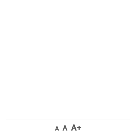
A+
A
A