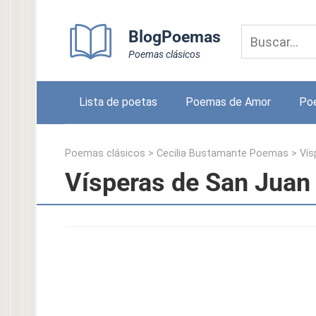
Skip
to
BlogPoemas
content
Poemas clásicos
Lista de poetas
Poemas de Amor
Po
Poemas clásicos
>
Cecilia Bustamante Poemas
>
Vís
Vísperas de San Juan