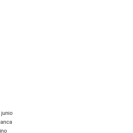
 junio
lanca
ino