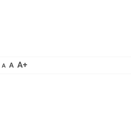
A+
A
A