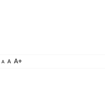
A+
A
A