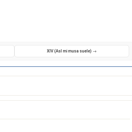
XIV (AsI mi musa suele) →