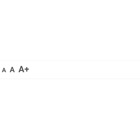
A+
A
A