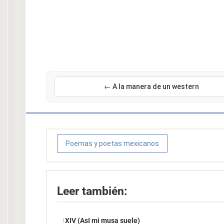
← A la manera de un western
Poemas y poetas mexicanos
Leer también:
XIV (AsI mi musa suele)