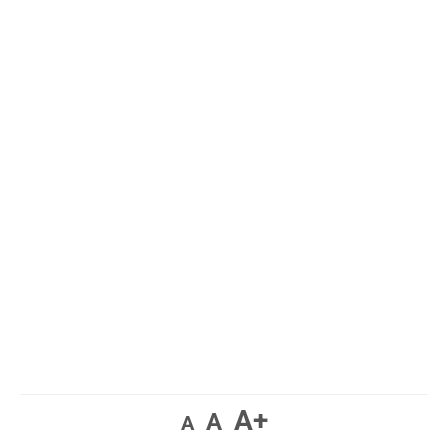
A+
A
A