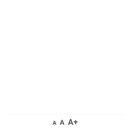
A+
A
A