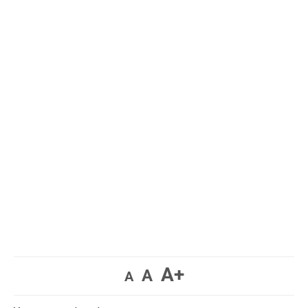
A+
A
A