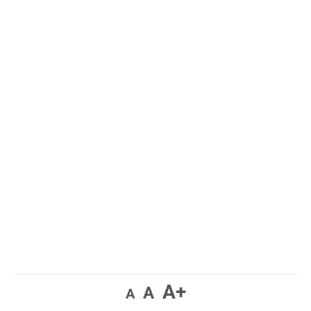
A+
A
A