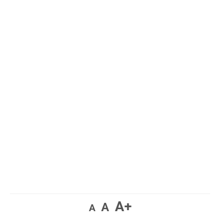
A+
A
A