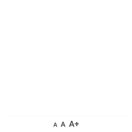
A+
A
A