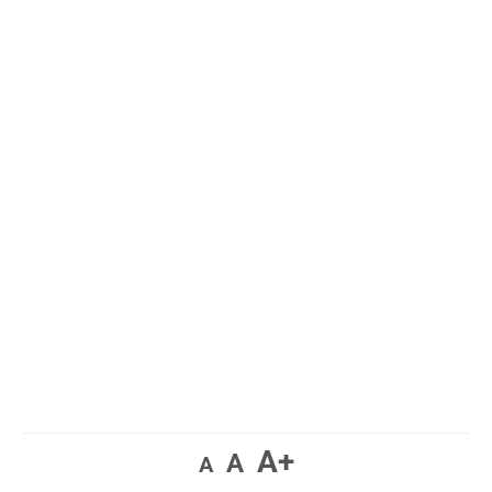
A+
A
A