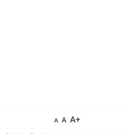
A+
A
A