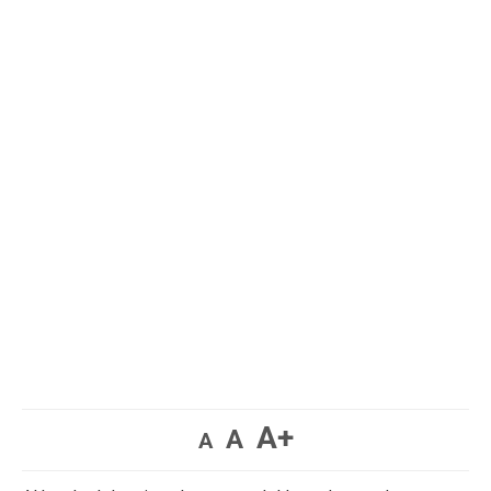
A+
A
A