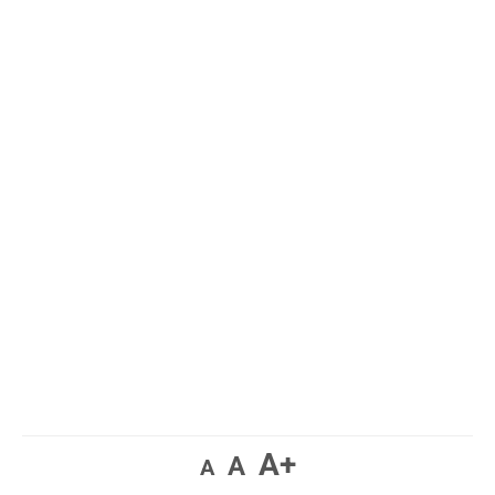
A+
A
A