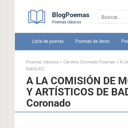
Skip
to
BlogPoemas
content
Poemas clásicos
Lista de poetas
Poemas de Amor
Po
Poemas clásicos
>
Carolina Coronado Poemas
>
A L
BADAJOZ
A LA COMISIÓN DE 
Y ARTÍSTICOS DE BAD
Coronado