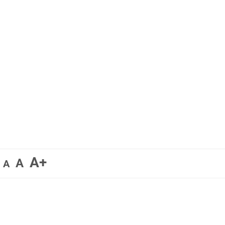
A+
A
A