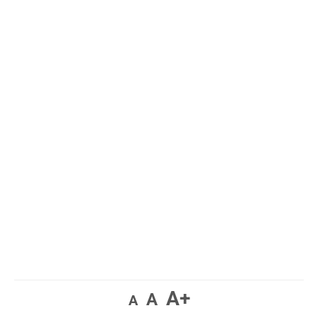
A+
A
A