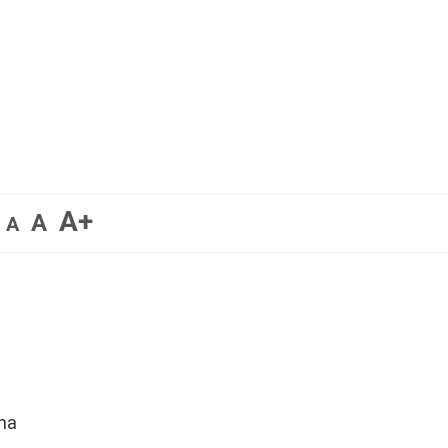
A+
A
A
ona