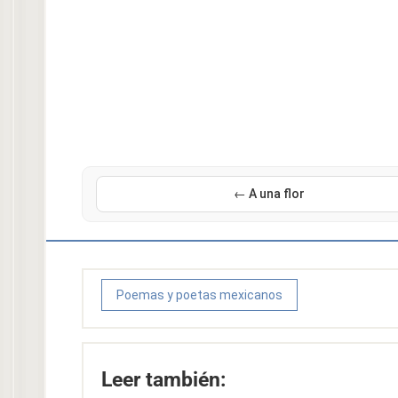
← A una flor
Poemas y poetas mexicanos
Leer también: