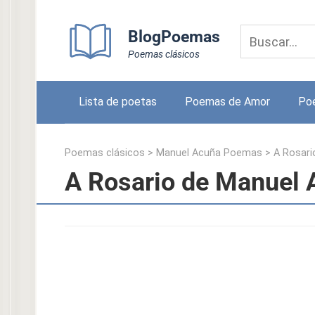
Skip
to
BlogPoemas
content
Poemas clásicos
Lista de poetas
Poemas de Amor
Po
Poemas clásicos
>
Manuel Acuña Poemas
>
A Rosari
A Rosario de Manuel 