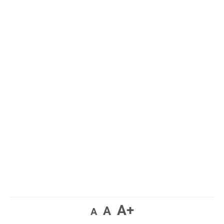
A+
A
A