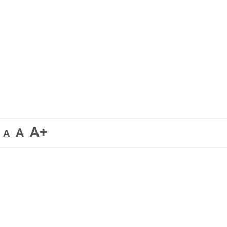
A+
A
A