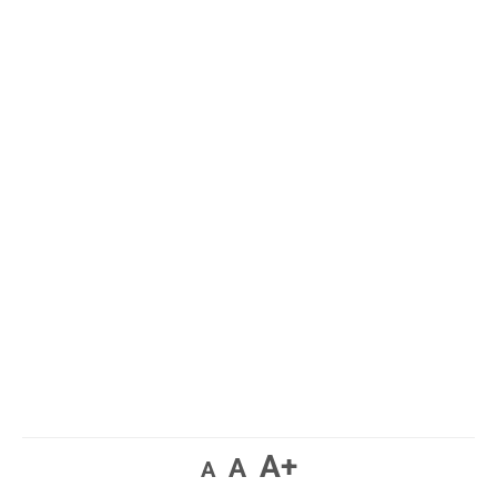
A+
A
A