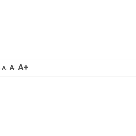
A+
A
A