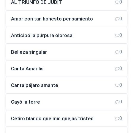
AL TRIUNFO DE JUDIT
0
Amor con tan honesto pensamiento
0
Anticipó la púrpura olorosa
0
Belleza singular
0
Canta Amarilis
0
Canta pájaro amante
0
Cayó la torre
0
Céfiro blando que mis quejas tristes
0