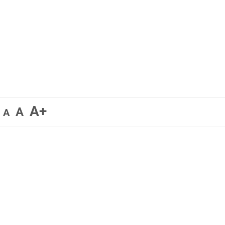
A+
A
A