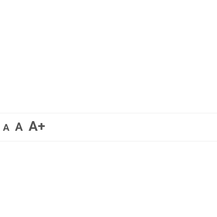
A+
A
A