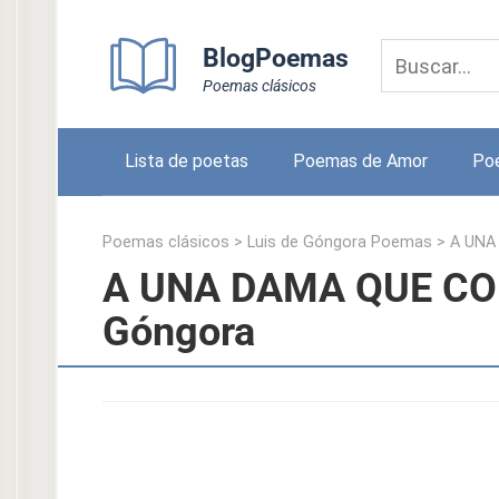
Skip
to
BlogPoemas
content
Poemas clásicos
Lista de poetas
Poemas de Amor
Po
Poemas clásicos
>
Luis de Góngora Poemas
>
A UNA
A UNA DAMA QUE CON
Góngora