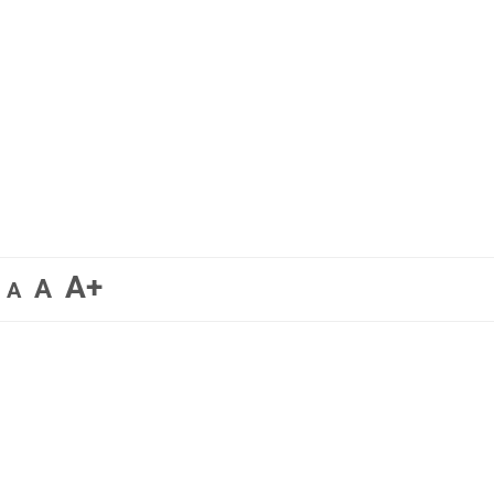
A+
A
A