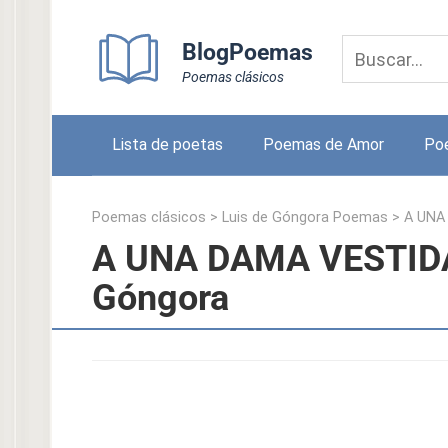
Skip
to
BlogPoemas
content
Poemas clásicos
Lista de poetas
Poemas de Amor
Po
Poemas clásicos
>
Luis de Góngora Poemas
>
A UNA
A UNA DAMA VESTIDA
Góngora