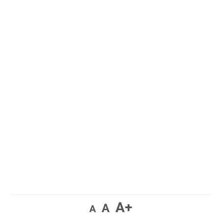
A+
A
A