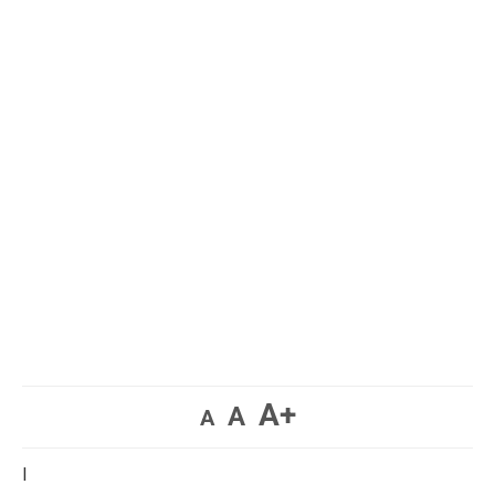
A+
A
A
I