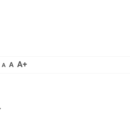
A+
A
A
;
,