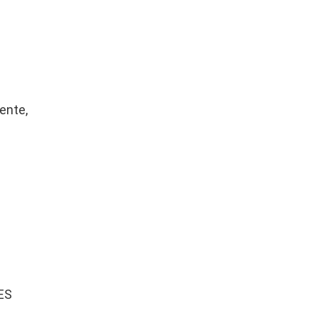
ente,
ES