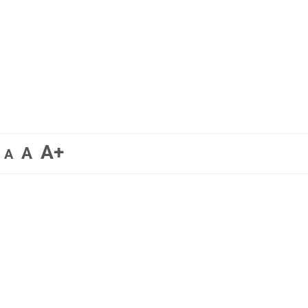
A+
A
A