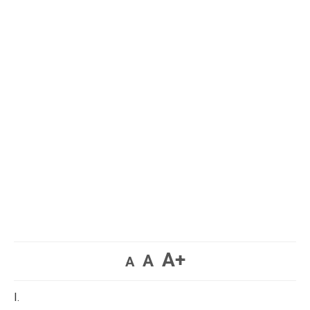
A+
A
A
I.