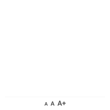
A+
A
A