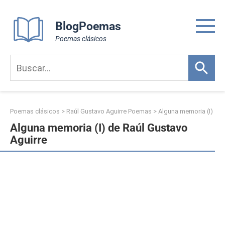
Skip
to
BlogPoemas
content
Poemas clásicos
Poemas clásicos
>
Raúl Gustavo Aguirre Poemas
>
Alguna memoria (I)
Alguna memoria (I) de Raúl Gustavo
Aguirre