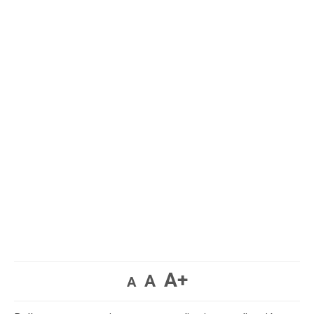
A+
A
A