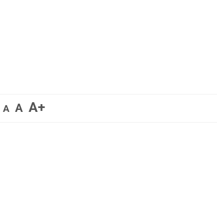
A+
A
A