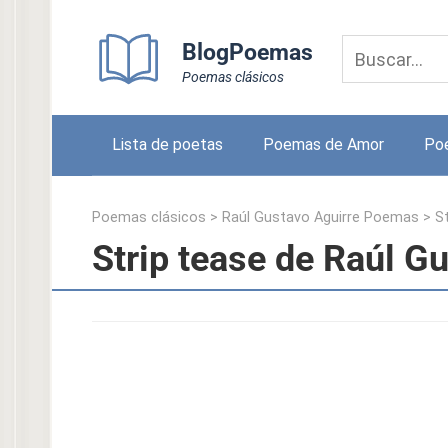
Skip
to
BlogPoemas
content
Poemas clásicos
Lista de poetas
Poemas de Amor
Po
Poemas clásicos
>
Raúl Gustavo Aguirre Poemas
>
S
Strip tease de Raúl G