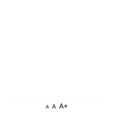
A+
A
A