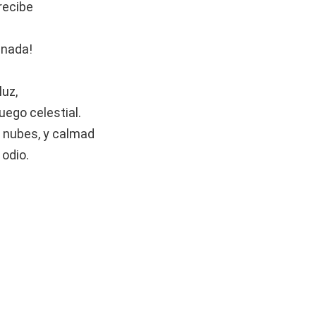
recibe
unada!
luz,
fuego celestial.
as nubes, y calmad
 odio.