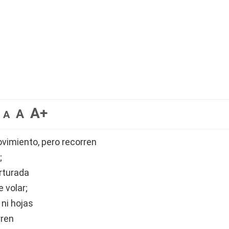
A+
A
A
ovimiento, pero recorren
;
rturada
 volar;
 ni hojas
rren