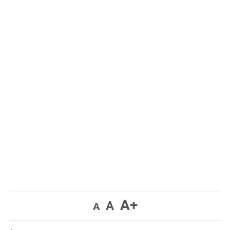
A+
A
A