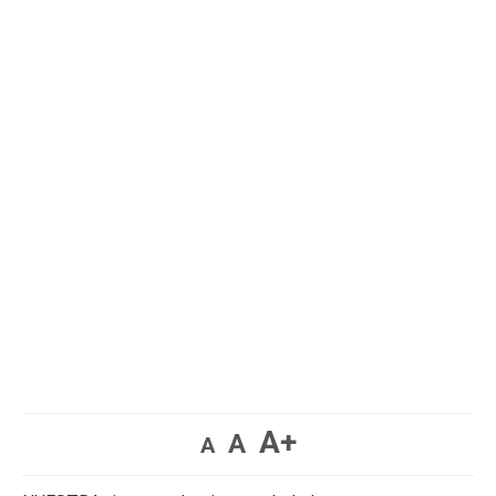
A+
A
A