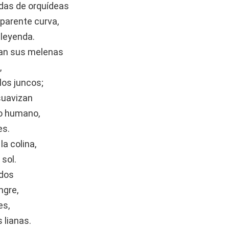
adas de orquídeas
sparente curva,
leyenda.
nan sus melenas
,
los juncos;
suavizan
po humano,
es.
a colina,
 sol.
ados
ngre,
es,
s lianas.