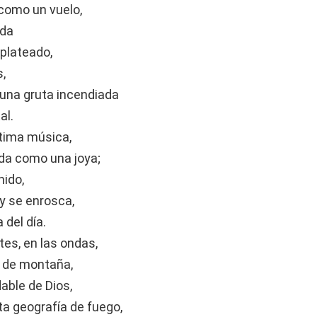
 como un vuelo,
ida
 plateado,
,
una gruta incendiada
al.
ntima música,
lida como una joya;
nido,
 y se enrosca,
 del día.
es, en las ondas,
a de montaña,
dable de Dios,
sta geografía de fuego,