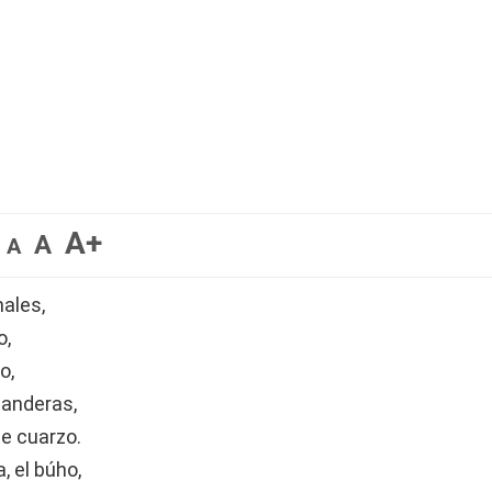
A+
A
A
males,
o,
o,
banderas,
e cuarzo.
, el búho,