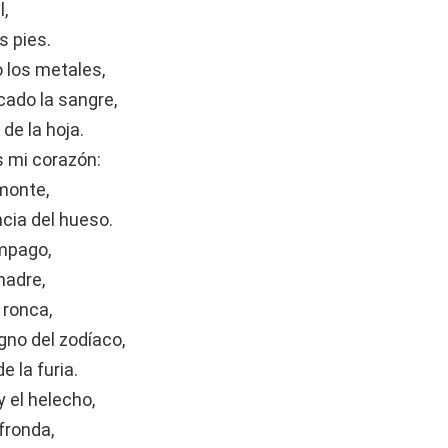
l,
s pies.
 los metales,
cado la sangre,
 de la hoja.
s mi corazón:
 monte,
ncia del hueso.
ámpago,
madre,
 ronca,
gno del zodíaco,
e la furia.
y el helecho,
 fronda,