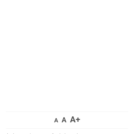
A+
A
A