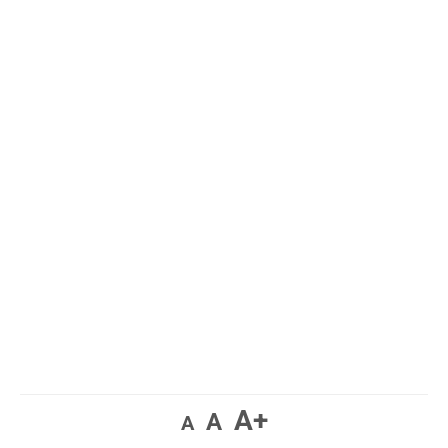
A+
A
A