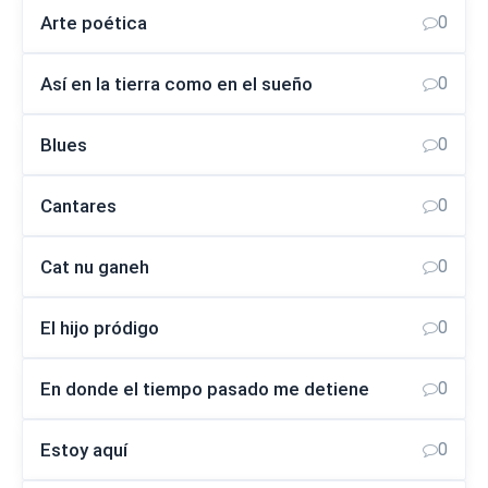
Arte poética
0
Así en la tierra como en el sueño
0
Blues
0
Cantares
0
Cat nu ganeh
0
El hijo pródigo
0
En donde el tiempo pasado me detiene
0
Estoy aquí
0