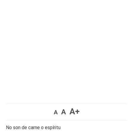
A+
A
A
No son de carne o espíritu