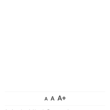
A+
A
A