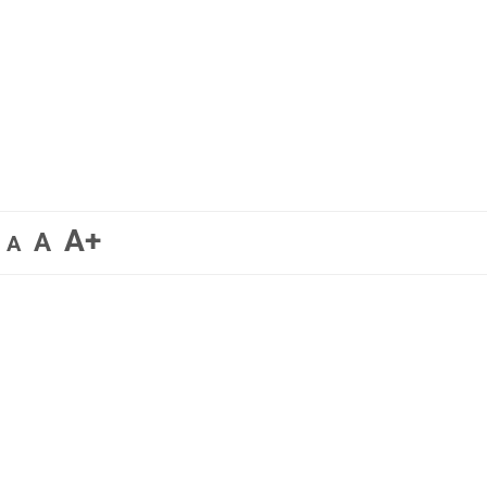
A+
A
A