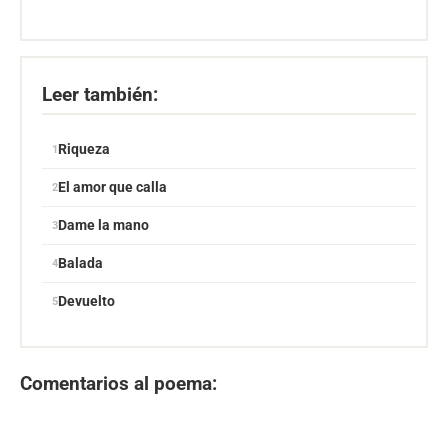
Poemas de Amor de Gabriela Mistral
Poemas y poetas chilenos
Leer también:
Riqueza
El amor que calla
Dame la mano
Balada
Devuelto
Comentarios al poema: