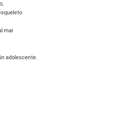
o,
esqueleto
al mar
ún adolescente.