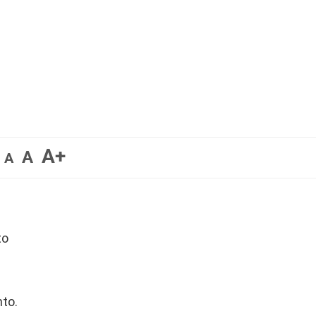
A+
A
A
to
a
nto.