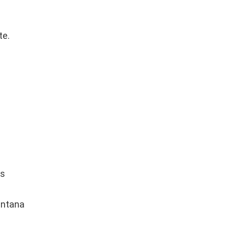
te.
s
as
entana