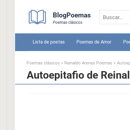
Skip
to
BlogPoemas
content
Poemas clásicos
Lista de poetas
Poemas de Amor
Po
Poemas clásicos
>
Reinaldo Arenas Poemas
>
Autoep
Autoepitafio de Reina