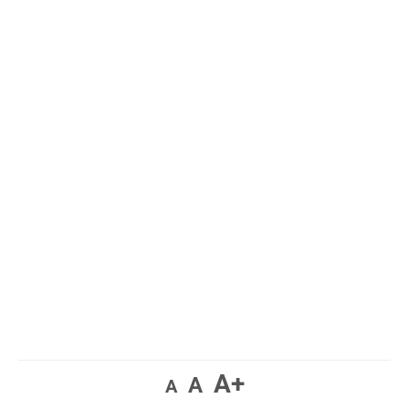
A+
A
A